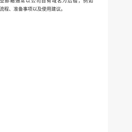
公司企业邮箱如何申请，是企业在规范办公、统一员工账号、提升品牌形象时必须了解的内容。企业邮箱通常以公司自有域名为后缀，例如 
流程、准备事项以及使用建议。