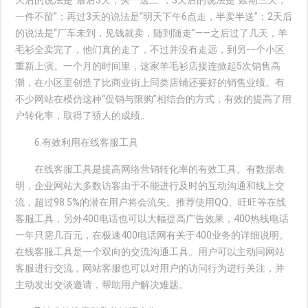
天后的说法是“最后3天，买一送二”；3天后的说法是“延期三天，
一件不留”；再过3天的说法是“明天下午6点走，半卖半送”；2天后
的说法是“厂车未到，见钱就卖，随到随走”――之后过了几天，羊
毛衫全卖完了，他们真的走了，不过并没有走远，到另一个小区
重新上演。一个月的时间里，这家羊毛衫店接连掀起5次销售高
潮，在小区里创造了比商业街上同类店铺还要好的销售业绩。有
不少网站在模仿这种“促销与限购”相结合的方式，有效的提高了用
户转化率，取得了骄人的成绩。
6.有效利用在线客服工具
在线客服工具是提高网络营销转化率的有效工具。有数据表
明，企业网站大多数访客由于不能进行及时的互动沟通和线上交
流，超过98.5%的潜在用户将会流失。推荐使用QQ、旺旺等在线
客服工具，另外400电话也可以大幅提高广告效果，400热线电话
一年只需几百元，在极速400电话网有关于400业务的详细说明。
在线客服工具是一个双向的交流沟通工具。用户可以主动同网站
客服进行交流，网站客服也可以对用户的访问行为进行关注，并
主动发出交谈邀请，帮助用户解决难题。