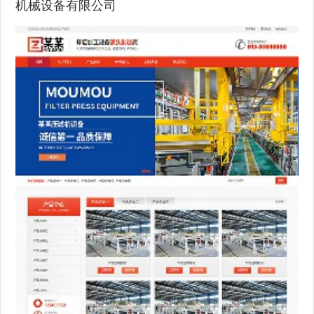
机械设备有限公司