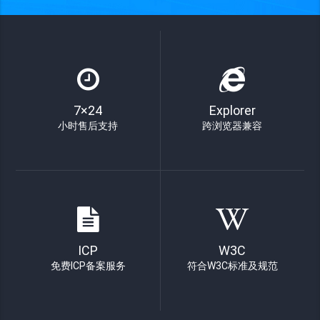
7×24
Explorer
小时售后支持
跨浏览器兼容
ICP
W3C
免费ICP备案服务
符合W3C标准及规范