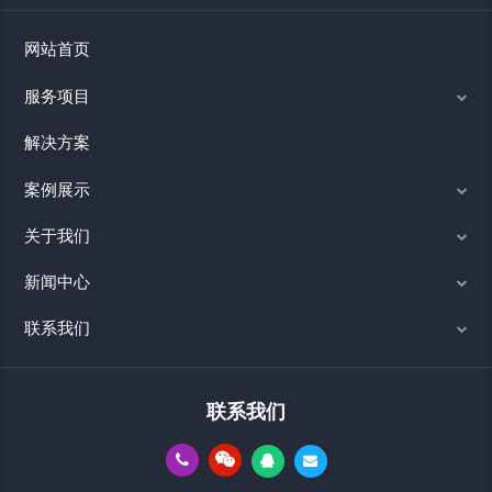
网站首页
服务项目
解决方案
案例展示
关于我们
新闻中心
联系我们
联系我们