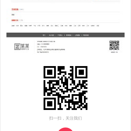
扫一扫，关注我们