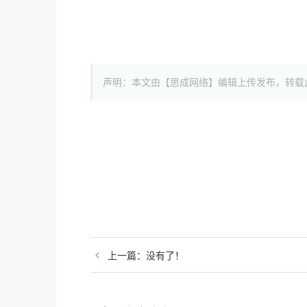
声明：本文由【思成网络】编辑上传发布，转载
上一篇：
没有了！