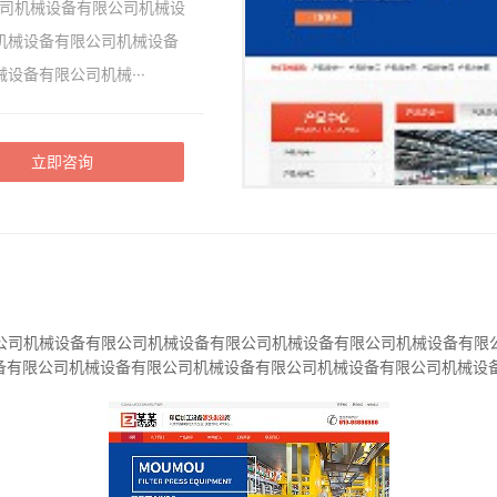
司机械设备有限公司机械设
机械设备有限公司机械设备
设备有限公司机械···
立即咨询
公司机械设备有限公司机械设备有限公司机械设备有限公司机械设备有限
备有限公司机械设备有限公司机械设备有限公司机械设备有限公司机械设