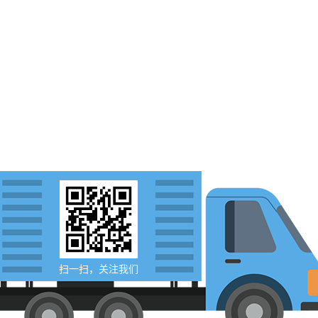
扫一扫，关注我们