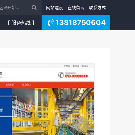
网站建设
在线留言
联系方式
13818750604
【 服务热线 】