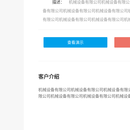
描述：
机械设备有限公司机械设备有限公
备有限公司机械设备有限公司机械设备有限公司
有限公司机械设备有限公司机械设备有限公司机械
查看演示
客户介绍
机械设备有限公司机械设备有限公司机械设备有限
限公司机械设备有限公司机械设备有限公司机械设