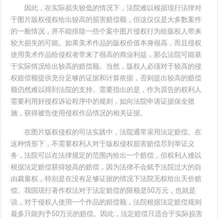
因此，在实际损失较低的情况下，法院难以根据现行法律对
于图片版权侵权给出较高的损害赔偿额，但这仅仅是大多数案件
的一般情况，并不能排除一些个案中图片侵权行为给版权人带来
较大损失的可能。如果美术作品的版权价值本身很高，而且侵权
使用美术作品给侵权者带来了很高的商业利益，那么法院可能基
于实际情况给出较高的赔偿额。当然，版权人必须对于较高的侵
权赔偿额提供充分足够的证据和计算依据，否则提出较高的赔偿
额仍然难以得到法院的支持。需要指出的是，作为原告的权利人
需要利用好侵权诉讼程序中的规则，如向法院申请证据保全措
施，获得被告使用侵权作品情况的相关证据。
在图片版权侵权的司法实践中，法院通常采用法定赔偿。在
这种情形下，不需要权利人对于版权侵权损害赔偿尽到举证义
务，法院可以在法律规定的范围内给出一个赔偿，但权利人难以
根据法定赔偿获得较高的赔偿，因为法律不会赋予法院过大的自
由裁量权，特别是在没有足够证据的情况下法院无权给出天价赔
偿。我国现行著作权法对于法定赔偿的限额是50万元，也就是
说，对于侵权人使用一个作品的赔偿额，法院根据法定赔偿规则
最多只能判予50万元的赔偿。因此，法定赔偿只适合于实际损害