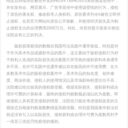
纯度后持续用在被告开发的HiOS4.1和HiOS5.0系统预置壁纸中，
并在发布会、网页展示、广告等宣传中使用该壁纸的行为，侵犯
了原告的署名权、修改权等人身权利。原告要求判令6被告立即停
止侵权，在其官方网站向原告公开致歉，并赔偿经济损失及为制
止侵权支出的合理费用2000万元。对此，传音控股方面表示相信
法院会有公正的判决。
版权损害赔偿的数额在我国司法实践中通常较低，特别是对
于作为美术作品或摄影作品的图片，这主要由于版权侵权行为对
于权利人造成的实际损失或涉案图片所导致的侵权获利本身通常
并不高，在许可实践中也通常难以存在较高的许可使用费。在大
多数美术作品的版权侵权案件中，美术作品的知名度、创作难
度、商业价值、侵权人的使用情况以及市场影响程度往往不高，
法院难以给出较高的侵权赔偿额。根据实际损失、侵权获利或合
理许可费的计算标准，最终的侵权判赔数额必须以此为基数。即
使侵权人具有恶意侵权的情形，法院也只能在考虑侵权故意的主
观状态后根据判赔基数酌情提高赔偿额。特别是我国著作权法目
前还没有引入以实际损失、侵权获利或合理许可费为基数而判予
一倍至三倍惩罚性赔偿的规则。