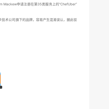
对Tim Mackew申请注册在第35类服务上的“ChefUber”
”是优步技术公司旗下的品牌，容易产生混淆误认，据此驳