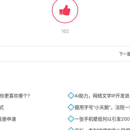
162
下一
o你更喜欢哪个？
AI助力，网络文学IP开发
式
擅用字号“小天鹅”，法院
标注册申请
一张手机壁纸何以引发20