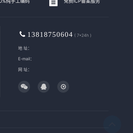
00%纯手工编码
免费ICP备案服务
13818750604
( 7*24h )
地 址：
E-mail：
网 址：